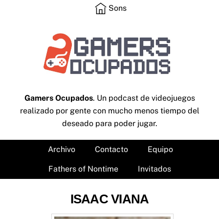
Skip
Sons
to
content
Gamers Ocupados
. Un podcast de videojuegos
realizado por gente con mucho menos tiempo del
deseado para poder jugar.
Archivo
Contacto
Equipo
Fathers of Nontime
Invitados
ISAAC VIANA