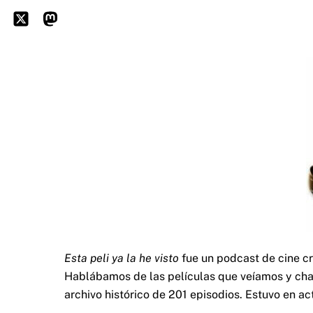
Skip
to
Icon
Mastodon
content
label
Esta peli ya la he visto
fue un podcast de cine c
Hablábamos de las películas que veíamos y char
archivo histórico de 201 episodios. Estuvo en ac