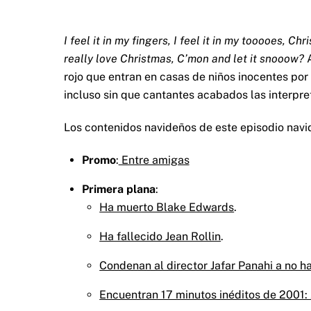
I feel it in my fingers, I feel it in my tooooes, C
really love Christmas, C’mon and let it snooow?
A
rojo que entran en casas de niños inocentes por
incluso sin que cantantes acabados las interpret
Los contenidos navideños de este episodio navi
Promo
:
Entre amigas
Primera plana
:
Ha muerto Blake Edwards
.
Ha fallecido Jean Rollin
.
Condenan al director Jafar Panahi a no h
Encuentran 17 minutos inéditos de 2001