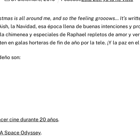
hristmas is all around me, and so the feeling grooows… It’s writt
ish, la Navidad, esa época llena de buenas intenciones y pro
 la chimenea y especiales de Raphael repletos de amor y ver
en en galas horteras de fin de año por la tele. ¡Y la paz en e
deño son:
acer cine durante 20 años
.
: A Space Odyssey
.