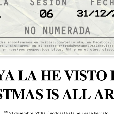
YA LA HE VISTO 
STMAS IS ALL A
31
diciembre
,
2010
Podcast:
Esta peli ya la he visto