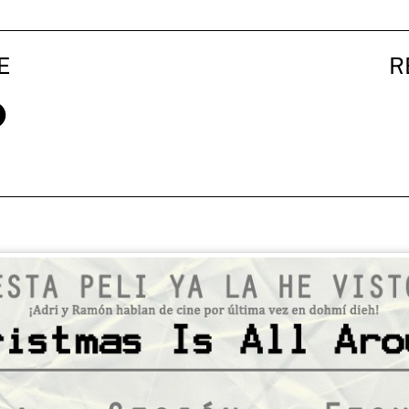
E
R
ox