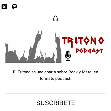
Skip
to
Icon
Mastodon
content
label
El Tritono es una charla sobre Rock y Metal en
formato podcast.
SUSCRÍBETE