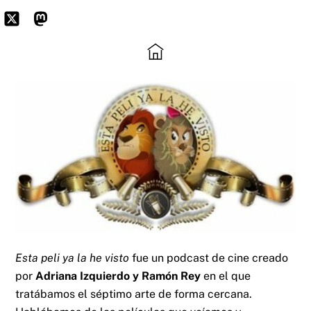
Skip
to
Icon
Mastodon
content
label
Esta peli ya la he visto
fue un podcast de cine creado
por
Adriana Izquierdo y Ramón Rey
en el que
tratábamos el séptimo arte de forma cercana.