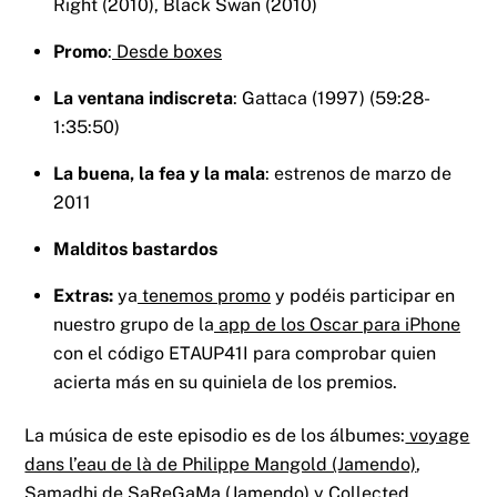
Right (2010), Black Swan (2010)
Promo
:
Desde boxes
La ventana indiscreta
: Gattaca (1997) (59:28-
1:35:50)
La buena, la fea y la mala
: estrenos de marzo de
2011
Malditos bastardos
Extras:
ya
tenemos promo
y podéis participar en
nuestro grupo de la
app de los Oscar para iPhone
con el código ETAUP41I para comprobar quien
acierta más en su quiniela de los premios.
La música de este episodio es de los álbumes:
voyage
dans l’eau de là de Philippe Mangold (Jamendo)
,
Samadhi de SaReGaMa (Jamendo)
y
Collected