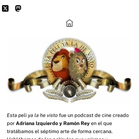
Skip
to
Icon
Mastodon
content
label
Esta peli ya la he visto
fue un podcast de cine creado
por
Adriana Izquierdo y Ramón Rey
en el que
tratábamos el séptimo arte de forma cercana.