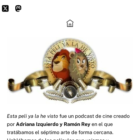
Skip
to
Icon
Mastodon
content
label
Esta peli ya la he visto
fue un podcast de cine creado
por
Adriana Izquierdo y Ramón Rey
en el que
tratábamos el séptimo arte de forma cercana.