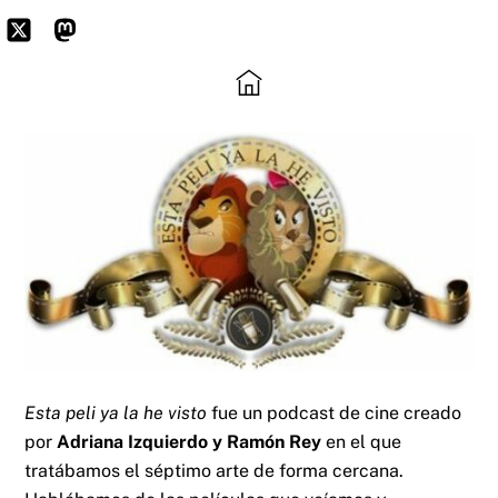
Skip
to
Icon
Mastodon
content
label
Esta peli ya la he visto
fue un podcast de cine creado
por
Adriana Izquierdo y Ramón Rey
en el que
tratábamos el séptimo arte de forma cercana.