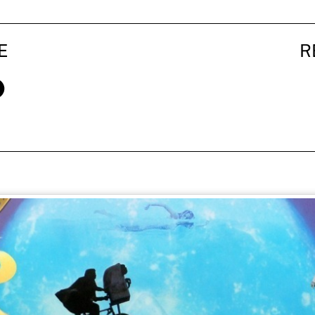
E
R
ox