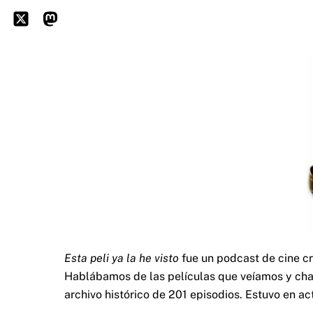
Skip
to
Icon
Mastodon
content
label
Esta peli ya la he visto
fue un podcast de cine c
Hablábamos de las películas que veíamos y char
archivo histórico de 201 episodios. Estuvo en ac