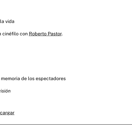
la vida
m cinéfilo con
Roberto Pastor
.
 de memoria de los espectadores
visión
cargar