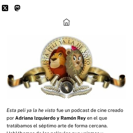
Skip
to
Icon
Mastodon
content
label
Esta peli ya la he visto
fue un podcast de cine creado
por
Adriana Izquierdo y Ramón Rey
en el que
tratábamos el séptimo arte de forma cercana.