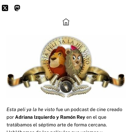
Skip
to
Icon
Mastodon
content
label
Esta peli ya la he visto
fue un podcast de cine creado
por
Adriana Izquierdo y Ramón Rey
en el que
tratábamos el séptimo arte de forma cercana.