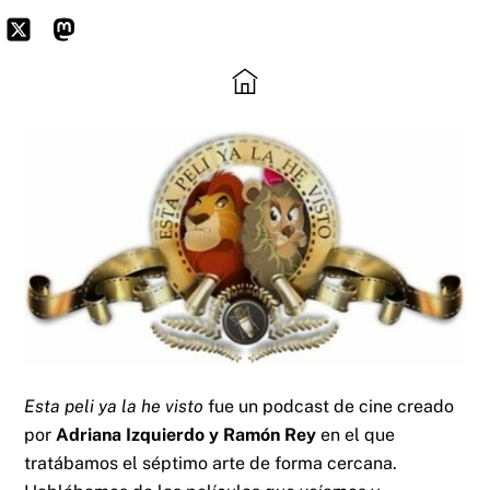
Skip
to
Icon
Mastodon
content
label
Esta peli ya la he visto
fue un podcast de cine creado
por
Adriana Izquierdo y Ramón Rey
en el que
tratábamos el séptimo arte de forma cercana.