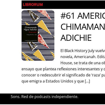
LIBRORUM
#61 AMERI
CHIMAMAN
ADICHIE
El Black History July vue
novela, Americanah. Edi
House, se trata de una ob
ensayo que plantea reflexiones interesantes y 
conocer o redescubrir el significado de ‘raza’ 
que emigra a Estados Unidos y que […]
Sons. Red de podcasts independiente.