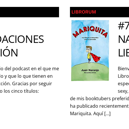
LIBRORUM
#7
ACIONES
N
CIÓN
LI
io del podcast en el que me
Bienv
o y que lo que tienen en
Libro
ción. Gracias por seguir
espec
o los cinco títulos:
sexy,
de mis booktubers preferid
ha publicado recientemente
Mariquita. Aquí […]