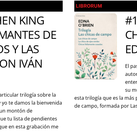
LIBRORUM
HEN KING
#1
 AMANTES DE
C
S Y LAS
ED
CON IVÁN
El pa
auto
enter
su mu
ticular trilogía sobre la
esta trilogía que es la más 
 yo te damos la bienvenida
de campo, formada por Las
n un montón de
e tu lista de pendientes
 que en esta grabación me