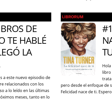
LIBRORUM
IBROS DE
#1
O TE HABLÉ
NA
LEGÓ LA
T
A
Hola 
libro
s a este nuevo episodio de
trata
re relacionados con los
pero desde el enfoque de su 
o a lo leído en las últimas
Felicidad nace de ti. Esper
róximos meses, tanto en lo