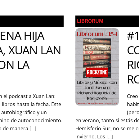
LIBRORUM
ENA HIJA
#1
A, XUAN LAN
CO
ON LA
R
R
n el podcast a Xuan Lan:
Creo 
libros hasta la fecha. Este
habit
r autobiográfico y un
(pero
amino de autoconocimiento.
en verano, tanto si estás d
o de manera […]
Hemisferio Sur, no se me 
invierno. Los […]