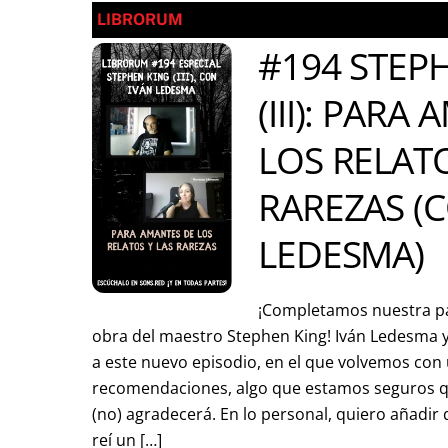
LIBRORUM
#194 STEP
(III): PARA
LOS RELATO
RAREZAS (
LEDESMA)
¡Completamos nuestra par
obra del maestro Stephen King! Iván Ledesma y
a este nuevo episodio, en el que volvemos co
recomendaciones, algo que estamos seguros qu
(no) agradecerá. En lo personal, quiero añadir
reí un […]