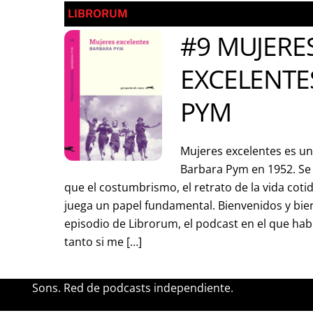
LIBRORUM
#9 MUJERE
EXCELENTE
PYM
Mujeres excelentes es un
Barbara Pym en 1952. Se 
que el costumbrismo, el retrato de la vida coti
juega un papel fundamental. Bienvenidos y bie
episodio de Librorum, el podcast en el que habl
tanto si me […]
Sons. Red de podcasts independiente.