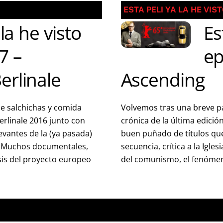
ESTA PELI YA LA HE VIS
 la he visto
Es
7 –
ep
erlinale
Ascending
e salchichas y comida
Volvemos tras una breve pa
Berlinale 2016 junto con
crónica de la última edición
evantes de la (ya pasada)
buen puñado de títulos qu
s. Muchos documentales,
secuencia, crítica a la Igles
sis del proyecto europeo
del comunismo, el fenómeno