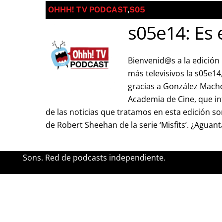
OHHH! TV PODCAST
,
S05
s05e14: Es 
Bienvenid@s a la edición
más televisivos la s05e1
gracias a González Macho
Academia de Cine, que in
de las noticias que tratamos en esta edición s
de Robert Sheehan de la serie ‘Misfits’. ¿Aguant
Sons. Red de podcasts independiente.