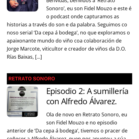
Benvidas, benvidos a ‘Retrato
Sonoro’, eu son Fidel Mouzo e este é
o podcast onde capturamos as
historias a través do son e da palabra. Seguimos co
noso serial ‘Da cepa á bodega’, no que exploramos o
apaixonante mundo do viño coa colaboración de
Jorge Marcote, viticultor e creador de viños da D.O.
Rías Baixas, […]
RETRATO SONORO
Episodio 2: A sumillería
con Alfredo Álvarez.
Ola de novo en Retrato Sonoro, eu
son Fidel Mouzo e no episodio
anterior de ‘Da cepa á bodega’, tivemos o pracer de
coñecer a Alfredo Álvarez, quen nos apuntou a súa