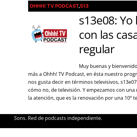
OHHH! TV PODCAST
,
S13
s13e08: Yo 
con las casa
regular
Muy buenas y bienvenido
más a Ohhh! TV Podcast, en ésta nuestro pro
nos gusta decir en términos televisivos, s13e0
cómo no, de televisión. Y empezamos con una 
la atención, que es la renovación por una 10ª 
Sons. Red de podcasts independiente.