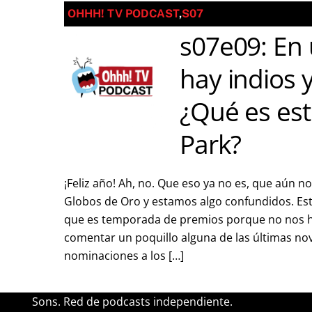
OHHH! TV PODCAST
,
S07
s07e09: En
hay indios 
¿Qué es es
Park?
¡Feliz año! Ah, no. Que eso ya no es, que aún no
Globos de Oro y estamos algo confundidos. Est
que es temporada de premios porque no nos h
comentar un poquillo alguna de las últimas no
nominaciones a los […]
Sons. Red de podcasts independiente.