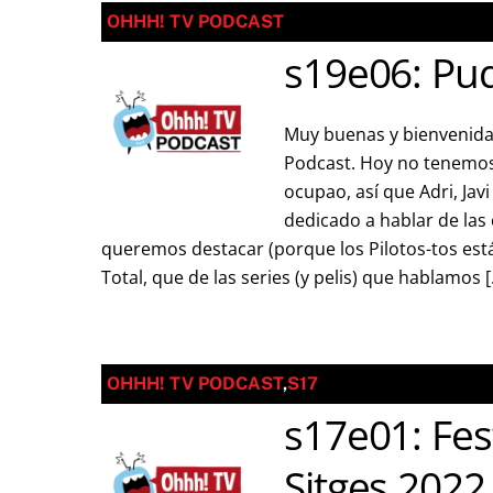
OHHH! TV PODCAST
s19e06: Pud
Muy buenas y bienvenida
Podcast. Hoy no tenemos
ocupao, así que Adri, Javi
dedicado a hablar de las
queremos destacar (porque los Pilotos-tos es
Total, que de las series (y pelis) que hablamos 
OHHH! TV PODCAST
,
S17
s17e01: Fes
Sitges 2022