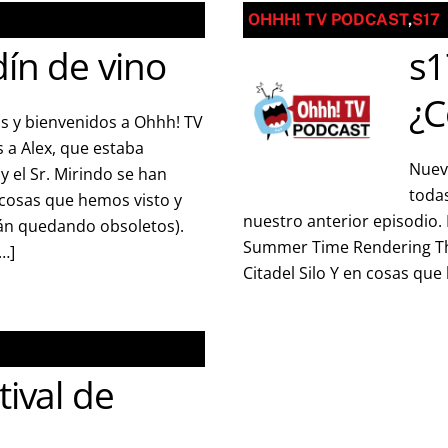
OHHH! TV PODCAST
,
S17
ín de vino
s1
¿C
s y bienvenidos a Ohhh! TV
 a Alex, que estaba
Nuev
 y el Sr. Mirindo se han
toda
 cosas que hemos visto y
nuestro anterior episodio. 
tán quedando obsoletos).
Summer Time Rendering The
[…]
Citadel Silo Y en cosas qu
tival de