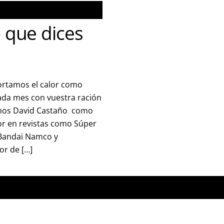
 que dices
rtamos el calor como
da mes con vuestra ración
mos David Castaño como
or en revistas como Súper
a Bandai Namco y
or de […]