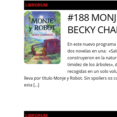
LIBRORUM
#188 MONJ
BECKY CH
En este nuevo programa 
dos novelas en una: «Sa
construyeron en la natura
timidez de los árboles»,
recogidas en un solo vo
lleva por título Monje y Robot. Sin spoilers os
esta […]
LIBRORUM