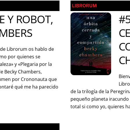
LIBRORUM
E Y ROBOT,
#
AMBERS
C
C
de Librorum os hablo de
C
lmo por quienes se
leza» y «Plegaria por la
 de Becky Chambers,
Bienv
lumen por Crononauta que
Libro
 contaré qué me ha parecido
de la trilogía de la Peregri
pequeño planeta iracundo l
total si como yo, quieres ha