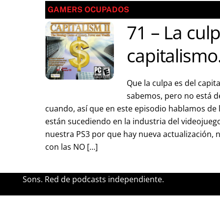
GAMERS OCUPADOS
71 – La culp
capitalismo
Que la culpa es del capit
sabemos, pero no está d
cuando, así que en este episodio hablamos de
están sucediendo en la industria del videojue
nuestra PS3 por que hay nueva actualización, 
con las NO […]
Sons. Red de podcasts independiente.