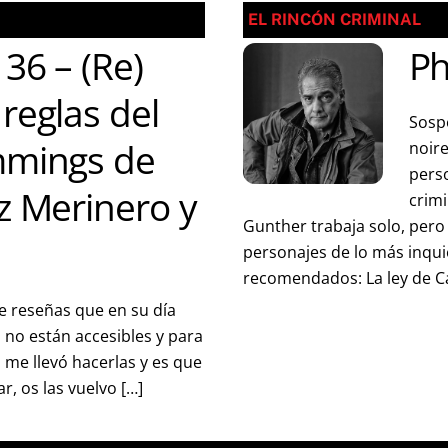
EL RINCÓN CRIMINAL
 36 – (Re)
Ph
reglas del
Sospe
mmings de
noir
pers
z Merinero y
crimi
Gunther trabaja solo, pero
personajes de lo más inqui
recomendados: La ley de Ca
e reseñas que en su día
 no están accesibles y para
 me llevó hacerlas y es que
, os las vuelvo […]