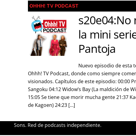
OHHH! TV PODCAST
s20e04:No 
la mini seri
Pantoja
Nuevo episodio de esta t
Ohhh! TV Podcast, donde como siempre comen
visionados. Capítulos de este episodio: 00:00 
Sangoku 04:12 Widow’s Bay (La maldición de Wid
15:05 Se tiene que morir mucha gente 21:37 Kac
de Kagoen) 24:23 […]
Sons. Red de podcasts independiente.