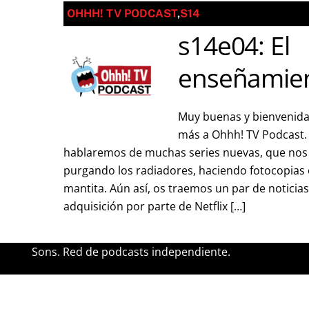
OHHH! TV PODCAST
,
S14
s14e04: El
enseñamie
Muy buenas y bienvenida
más a Ohhh! TV Podcast. 
hablaremos de muchas series nuevas, que nos h
purgando los radiadores, haciendo fotocopias
mantita. Aún así, os traemos un par de noticias
adquisición por parte de Netflix […]
Sons. Red de podcasts independiente.