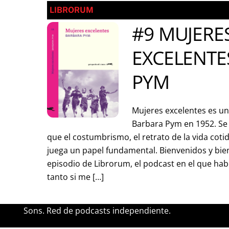
LIBRORUM
#9 MUJERE
EXCELENTE
PYM
Mujeres excelentes es un
Barbara Pym en 1952. Se 
que el costumbrismo, el retrato de la vida coti
juega un papel fundamental. Bienvenidos y bie
episodio de Librorum, el podcast en el que habl
tanto si me […]
Sons. Red de podcasts independiente.