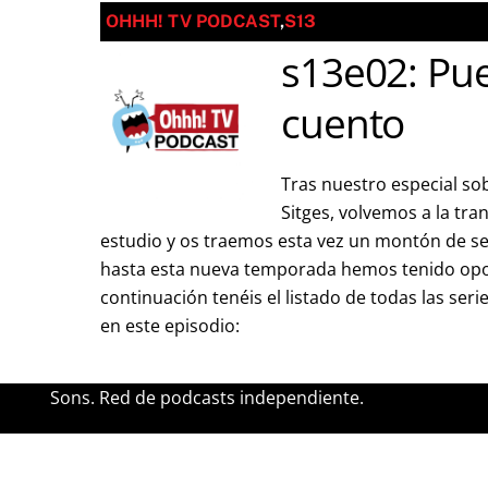
OHHH! TV PODCAST
,
S13
s13e02: Pue
cuento
Tras nuestro especial sob
Sitges, volvemos a la tra
estudio y os traemos esta vez un montón de se
hasta esta nueva temporada hemos tenido opo
continuación tenéis el listado de todas las s
en este episodio:
Sons. Red de podcasts independiente.