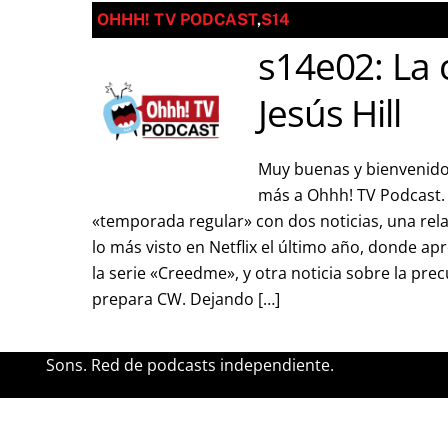
OHHH! TV PODCAST
,
S14
s14e02: La 
Jesús Hill
Muy buenas y bienvenido
más a Ohhh! TV Podcast
«temporada regular» con dos noticias, una rela
lo más visto en Netflix el último año, donde a
la serie «Creedme», y otra noticia sobre la pre
prepara CW. Dejando […]
Sons. Red de podcasts independiente.