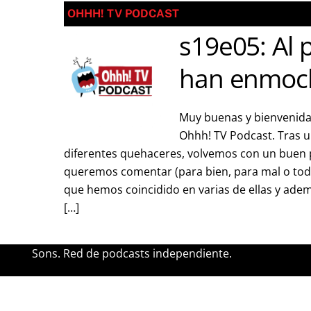
OHHH! TV PODCAST
s19e05: Al 
han enmoc
Muy buenas y bienvenida
Ohhh! TV Podcast. Tras u
diferentes quehaceres, volvemos con un buen 
queremos comentar (para bien, para mal o todo 
que hemos coincidido en varias de ellas y adem
[…]
Sons. Red de podcasts independiente.