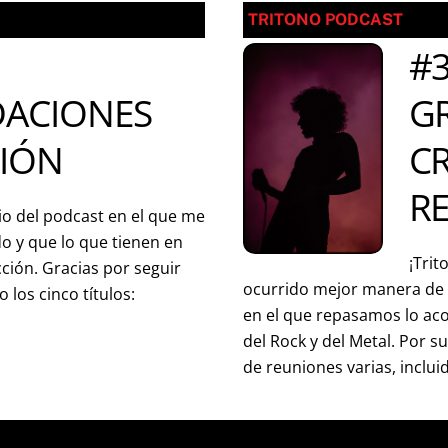
TRITONO PODCAST
#3
ACIONES
GR
CIÓN
C
R
io del podcast en el que me
o y que lo que tienen en
¡Trit
ción. Gracias por seguir
ocurrido mejor manera de 
o los cinco títulos:
en el que repasamos lo ac
del Rock y del Metal. Por 
de reuniones varias, inclui