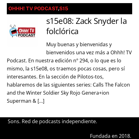
OHHH! TV PODCAST
,
S15
s15e08: Zack Snyder la
folclórica
Muy buenas y bienvenidas y
bienvenidos una vez más a Ohhh! TV
Podcast. En nuestra edición nº 294, o lo que es lo
mismo, la s15e08, os traemos pocas cosas, pero sí
interesantes. En la sección de Pilotos-tos,
hablaremos de las siguientes series: Calls The Falcon
and the Winter Soldier Sky Rojo Genera+ion
Superman & […]
Sons. Red de podcasts independiente.
Fundada en 2018.