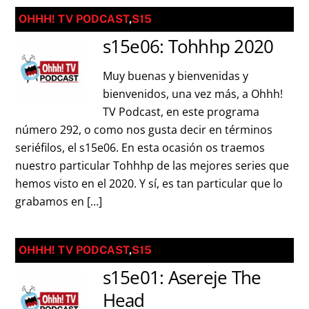
OHHH! TV PODCAST
,
S15
s15e06: Tohhhp 2020
Muy buenas y bienvenidas y
bienvenidos, una vez más, a Ohhh!
TV Podcast, en este programa
número 292, o como nos gusta decir en términos
seriéfilos, el s15e06. En esta ocasión os traemos
nuestro particular Tohhhp de las mejores series que
hemos visto en el 2020. Y sí, es tan particular que lo
grabamos en […]
OHHH! TV PODCAST
,
S15
s15e01: Asereje The
Head