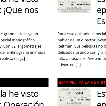
: ¡Que nos
ep
Es
te grande. Hace ya un
Para este episodio especi
special monográfico
hablar de un director joven
y. Con 52 largometrajes
Reitman. Sus películas no d
oda la filmografía animada
delicados usando con gran m
ealista en […]
falta a nosotros! Aviso imp
advierten […]
ESTA PELI YA LA HE VIS
 la he visto
Es
: Operación
ep