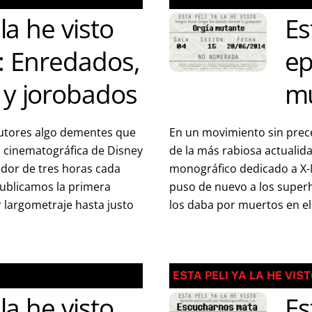
 la he visto
Es
: Enredados,
ep
 y jorobados
m
cutores algo dementes que
En un movimiento sin prece
n cinematográfica de Disney
de la más rabiosa actualid
dor de tres horas cada
monográfico dedicado a X-M
ublicamos la primera
puso de nuevo a los super
 largometraje hasta justo
los daba por muertos en el 
ESTA PELI YA LA HE VIS
 la he visto
Es