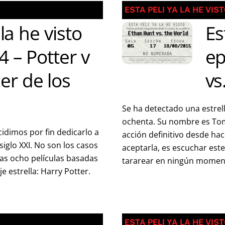
ESTA PELI YA LA HE VIS
 la he visto
Es
4 – Potter v
ep
er de los
vs
Se ha detectado una estrell
ochenta. Su nombre es Tom 
idimos por fin dedicarlo a
acción definitivo desde hac
iglo XXI. No son los casos
aceptarla, es escuchar est
las ocho películas basadas
tararear en ningún momento
je estrella: Harry Potter.
ESTA PELI YA LA HE VIS