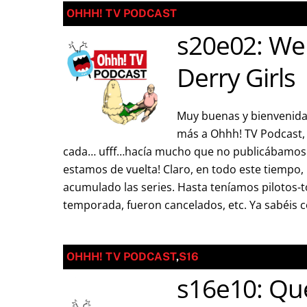
OHHH! TV PODCAST
s20e02: We
Derry Girls
Muy buenas y bienvenida
más a Ohhh! TV Podcast, 
cada… ufff…hacía mucho que no publicábamos…
estamos de vuelta! Claro, en todo este tiempo,
acumulado las series. Hasta teníamos pilotos-t
temporada, fueron cancelados, etc. Ya sabéis 
OHHH! TV PODCAST
,
S16
s16e10: Qu