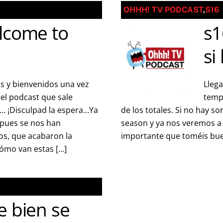
OHHH! TV PODCAST
,
S16
lcome to
s1
si
s y bienvenidos una vez
Lleg
el podcast que sale
tempo
 ¡Disculpad la espera…Ya
de los totales. Si no hay so
 pues se nos han
season y ya nos veremos a 
os, que acabaron la
importante que toméis bue
cómo van estas […]
e bien se