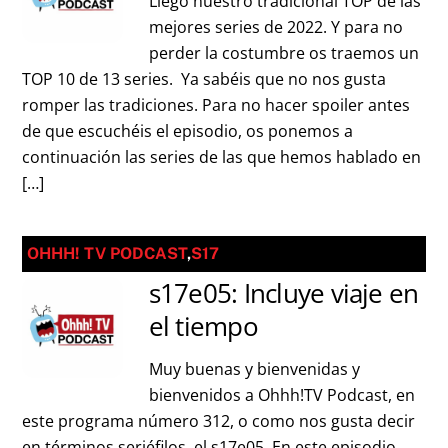
Llegó nuestro tradicional TOP de las
mejores series de 2022. Y para no
perder la costumbre os traemos un
TOP 10 de 13 series. Ya sabéis que no nos gusta
romper las tradiciones. Para no hacer spoiler antes
de que escuchéis el episodio, os ponemos a
continuación las series de las que hemos hablado en
[…]
OHHH! TV PODCAST
,
S17
s17e05: Incluye viaje en
el tiempo
Muy buenas y bienvenidas y
bienvenidos a Ohhh!TV Podcast, en
este programa número 312, o como nos gusta decir
en términos seriéfilos, el s17e05. En este episodio