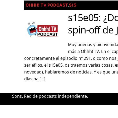
OHHH! TV PODCAST
,
S15
s15e05: ¿Do
spin-off de 
Muy buenas y bienvenida
más a Ohhh! TV. En el cap
concretamente el episodio nº 291, o como nos 
seriéfilos, el s15e05, os traemos varias cosas, e
novedad), hablaremos de noticias. Y es que una
días ha […]
Sons. Red de podcasts independiente.