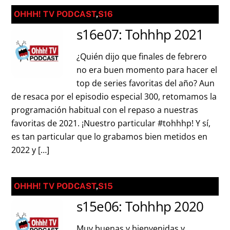
OHHH! TV PODCAST
,
S16
s16e07: Tohhhp 2021
¿Quién dijo que finales de febrero
no era buen momento para hacer el
top de series favoritas del año? Aun
de resaca por el episodio especial 300, retomamos la
programación habitual con el repaso a nuestras
favoritas de 2021. ¡Nuestro particular #tohhhp! Y sí,
es tan particular que lo grabamos bien metidos en
2022 y […]
OHHH! TV PODCAST
,
S15
s15e06: Tohhhp 2020
Muy buenas y bienvenidas y