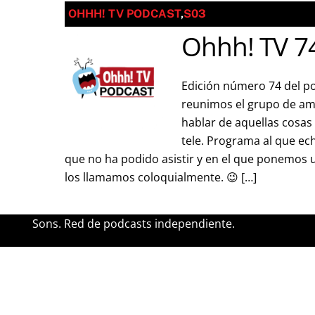
OHHH! TV PODCAST
,
S03
Ohhh! TV 74:
Edición número 74 del p
reunimos el grupo de am
hablar de aquellas cosas 
tele. Programa al que e
que no ha podido asistir y en el que ponemos
los llamamos coloquialmente. 😉 […]
Sons. Red de podcasts independiente.