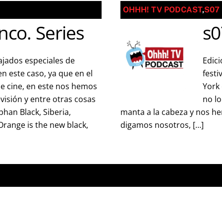
OHHH! TV PODCAST
,
S07
nco. Series
s0
ajados especiales de
Edici
en este caso, ya que en el
festi
e cine, en este nos hemos
York
visión y entre otras cosas
no l
han Black, Siberia,
manta a la cabeza y nos he
range is the new black,
digamos nosotros, […]