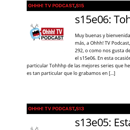
OHHH! TV PODCAST
,
S15
s15e06: To
Muy buenas y bienvenida
más, a Ohhh! TV Podcast
292, o como nos gusta dec
el s15e06. En esta ocasi
particular Tohhhp de las mejores series que hem
es tan particular que lo grabamos en […]
OHHH! TV PODCAST
,
S13
s13e05: Est