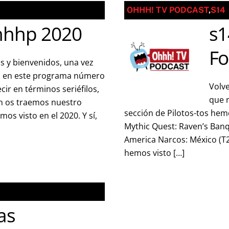
OHHH! TV PODCAST
,
S14
hhhp 2020
s1
Fo
s y bienvenidos, una vez
, en este programa número
Volve
ir en términos seriéfilos,
que r
ón os traemos nuestro
sección de Pilotos-tos hem
os visto en el 2020. Y sí,
Mythic Quest: Raven’s Banque
America Narcos: México (T2
hemos visto […]
as