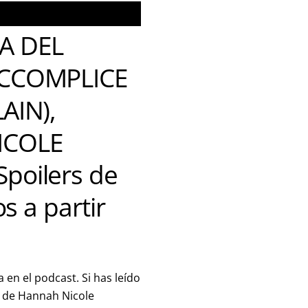
A DEL
ACCOMPLICE
AIN),
ICOLE
poilers de
os a partir
 en el podcast. Si has leído
o, de Hannah Nicole