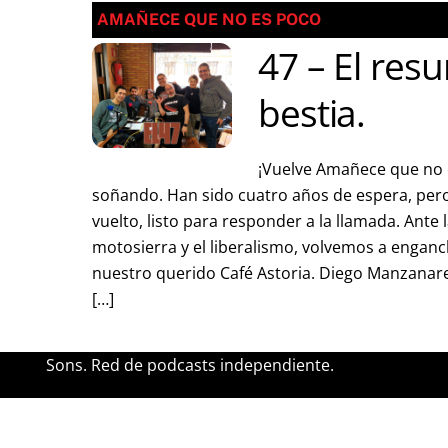
AMAÑECE QUE NO ES POCO
47 – El resu
bestia.
¡Vuelve Amañece que no e
soñando. Han sido cuatro años de espera, per
vuelto, listo para responder a la llamada. Ante l
motosierra y el liberalismo, volvemos a engan
nuestro querido Café Astoria. Diego Manzanare
[…]
Sons. Red de podcasts independiente.