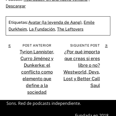
Descargar
Etiquetas:
Avatar (la leyenda de Aang)
,
Emile
Durkheim
,
La Fundación
,
The Leftovers
«
»
POST ANTERIOR
SIGUIENTE POST
Tyrion Lannister,
¿Por qué importa
Curro Jiménez y
que creas si eres
Dunkerke: el
libre o no?
conflicto como
Westworld, Devs,
elemento que
Lost y Better Call
define a la
Saul
sociedad
Sons. Red de podcasts independiente.
Fundada en 2018.