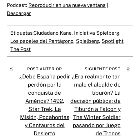
Podcast:
Reproducir en una nueva ventana
|
Descargar
Etiquetas:
Ciudadano Kane
,
Iniciativa Spielberg
,
Los papeles del Pentágono
,
Spielberg
,
Spotlight
,
The Post
«
»
POST ANTERIOR
SIGUIENTE POST
¿Debe España pedir
¿Era realmente tan
perdón por la
malo el alcalde de
conquista de
tiburón? La
América? 1492,
decisión pública: de
Star Trek, La
Tiburón a Falcon y
Misión, Pocahontas
The Winter Soldier
y Centauros del
pasando por Juego
Desierto
de Tronos