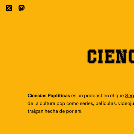
Skip
to
Icon
Mastodon
content
label
Ciencias Poplíticas
es un podcast en el que
Ser
de la cultura pop como series, películas, video
traigan hecha de por ahí.