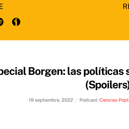
E
R
otify
pecial Borgen: las política
(Spoilers
19
septiembre
,
2022
Podcast:
Ciencias Popl