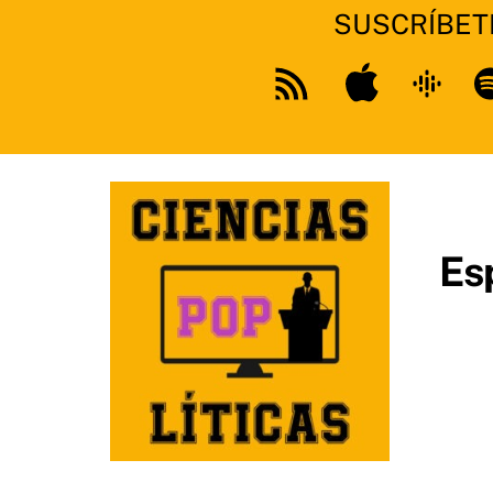
SUSCRÍBET
Apple
Google
Sp
Feed
Podcast
RSS
Es