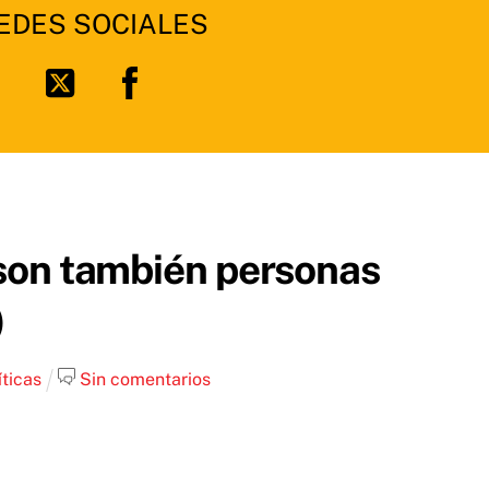
EDES SOCIALES
Facebook
Twitter
s son también personas
)
íticas
Sin comentarios