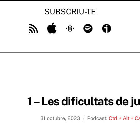
SUBSCRIU-TE
Feed
Apple
Google
Spotify
Ivoox
RSS
Podcast
1 – Les dificultats de 
31
octubre
,
2023
Podcast:
Ctrl + Alt + C