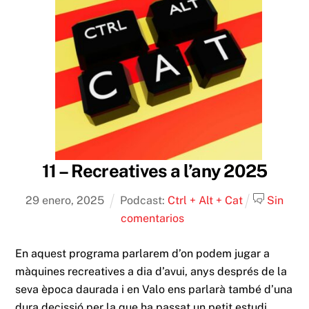
11 – Recreatives a l’any 2025
29
enero
,
2025
Podcast:
Ctrl + Alt + Cat
Sin
comentarios
En aquest programa parlarem d’on podem jugar a
màquines recreatives a dia d’avui, anys després de la
seva època daurada i en Valo ens parlarà també d’una
dura decissió per la que ha passat un petit estudi