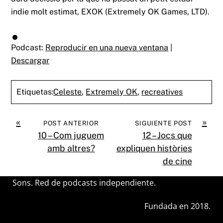
indie molt estimat, EXOK (Extremely OK Games, LTD).
Podcast:
Reproducir en una nueva ventana
|
Descargar
Etiquetas:
Celeste
,
Extremely OK
,
recreatives
«
»
POST ANTERIOR
SIGUIENTE POST
10 – Com juguem
12 – Jocs que
amb altres?
expliquen històries
de cine
Sons. Red de podcasts independiente.
Fundada en 2018.