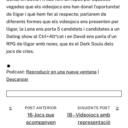
vegades que els videojocs ens han donat l’oportunitat
de lligar i què hem fet al respecte; parlarem de
diferents formes que els videojocs ens presenten per
lligar, la Lena ens porta 5 candidats i candidates a un
Dating show al Ctrl+Alt*cat i en David ens parla d’un
RPG de lligar amb noies, que és el Dark Souls dels
jocs de cites.
Podcast:
Reproducir en una nueva ventana
|
Descargar
«
»
POST ANTERIOR
SIGUIENTE POST
16-Jocs que
18 – Videojocs amb
acompanyen
representació