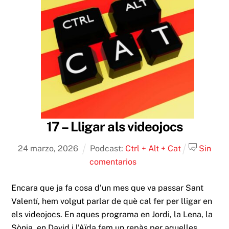
17 – Lligar als videojocs
24
marzo
,
2026
Podcast:
Ctrl + Alt + Cat
Sin
comentarios
Encara que ja fa cosa d’un mes que va passar Sant
Valentí, hem volgut parlar de què cal fer per lligar en
els videojocs. En aques programa en Jordi, la Lena, la
Sònia, en David i l’Aïda fem un repàs per aquelles