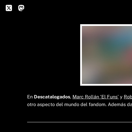
Skip
to
Icon
Mastodon
content
label
En
Descatalogados
,
Marc Rollán ‘El Funs’
y
Rob
otro aspecto del mundo del fandom. Además dan