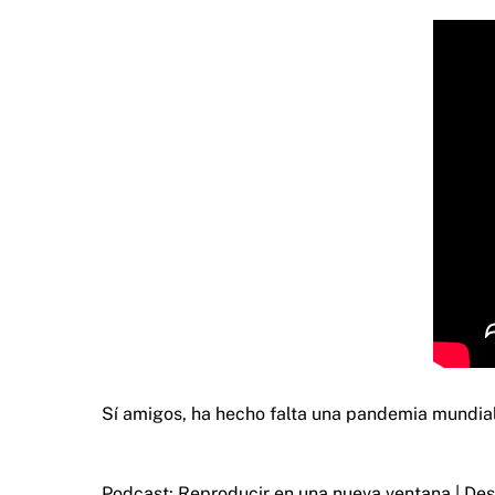
Sí amigos, ha hecho falta una pandemia mundia
Podcast:
Reproducir en una nueva ventana
|
Des