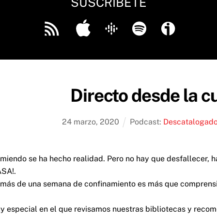
SUSCRÍBETE
Apple
Google
Spotify
Feed
Podcast
RSS
Directo desde la 
24
marzo
,
2020
Podcast:
Descatalogad
iendo se ha hecho realidad. Pero no hay que desfallecer, hay
SA!.
 más de una semana de confinamiento es más que comprensib
uy especial en el que revisamos nuestras bibliotecas y rec